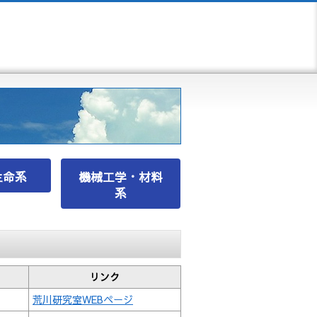
生命系
機械工学・材料
系
リンク
荒川研究室WEBページ