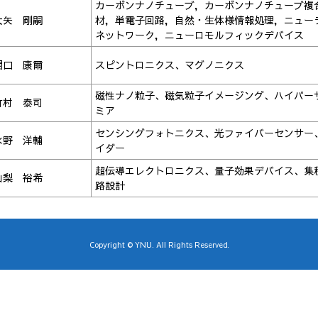
カーボンナノチューブ，カーボンナノチューブ複
大矢 剛嗣
材，単電子回路，自然・生体様情報処理，ニュー
ネットワーク，ニューロモルフィックデバイス
関口 康爾
スピントロニクス、マグノニクス
磁性ナノ粒子、磁気粒子イメージング、ハイパー
竹村 泰司
ミア
センシングフォトニクス、光ファイバーセンサー
水野 洋輔
イダー
超伝導エレクトロニクス、量子効果デバイス、集
山梨 裕希
路設計
Copyright © YNU. All Rights Reserved.