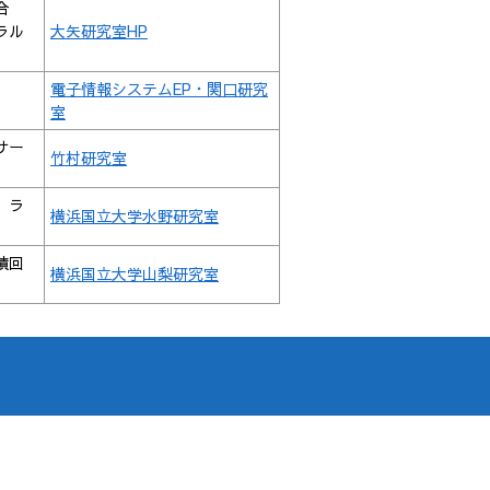
合
ラル
大矢研究室HP
電子情報システムEP・関口研究
室
サー
竹村研究室
、ラ
横浜国立大学水野研究室
積回
横浜国立大学山梨研究室